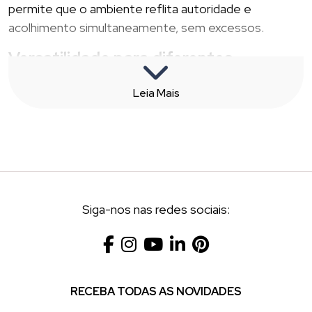
permite que o ambiente reflita autoridade e
acolhimento simultaneamente, sem excessos.
Versatilidade para diferentes
dimensões de ambiente
Leia Mais
Nem todas as salas corporativas comportam
grandes mobiliários. Por isso, há uma clara distinção
entre mesa de reunião grande e versões compactas.
Em áreas amplas, modelos com tampo retangular ou
em formato de barco comportam diversas cadeiras
com conforto e proporção visual adequada. Já em
Siga-nos nas redes sociais:
ambientes restritos, uma mesa de reunião pequena
pode manter o mesmo padrão de acabamento, com
dimensões otimizadas.
Além disso, é comum a adoção de configurações
RECEBA TODAS AS NOVIDADES
modulares, que permitem readequar o layout