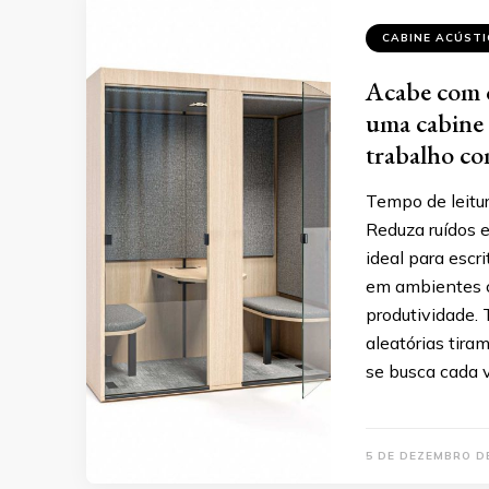
CABINE ACÚSTI
Acabe com 
uma cabine 
trabalho co
Tempo de leitur
Reduza ruídos 
ideal para esc
em ambientes c
produtividade. 
aleatórias tira
se busca cada 
5 DE DEZEMBRO D