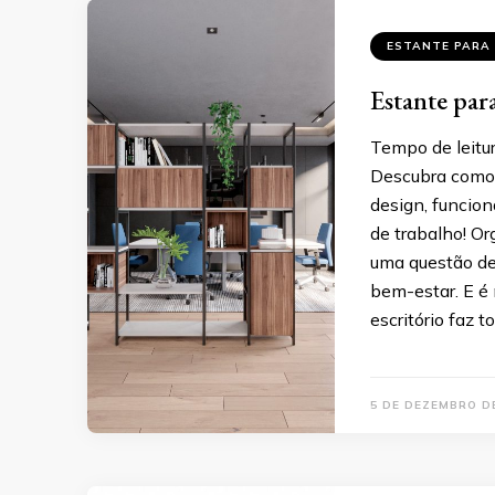
ESTANTE PARA 
Estante para
Tempo de leitur
Descubra como e
design, funcio
de trabalho! O
uma questão de 
bem-estar. E é
escritório faz t
5 DE DEZEMBRO D