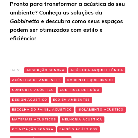
Pronto para transformar a acústica do seu
ambiente? Conheça as soluções da
Gabbinetto
e descubra como seus espaços
podem ser otimizados com estilo e
eficiência!
TAGS:
ABSORÇÃO SONORA
ACÚSTICA ARQUITETÔNICA
ACÚSTICA DE AMBIENTES
AMBIENTE EQUILIBRADO
CONFORTO ACÚSTICO
CONTROLE DE RUÍDO
DESIGN ACÚSTICO
ECO EM AMBIENTES
ESCOLHA DO PAINEL ACÚSTICO
ISOLAMENTO ACÚSTICO
MATERIAIS ACÚSTICOS
MELHORIA ACÚSTICA
OTIMIZAÇÃO SONORA
PAINÉIS ACÚSTICOS