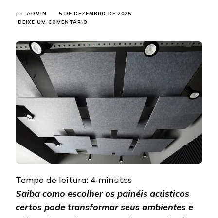
por
ADMIN
5 DE DEZEMBRO DE 2025
EM
DEIXE UM COMENTÁRIO
SOM
ABAFADO
OU
AMBIENTE
EQUILIBRADO?
DESCUBRA
O
IMPACTO
DE
ESCOLHER
OS
PAINÉIS
ACÚSTICOS
CERTOS
Tempo de leitura:
4
minutos
Saiba como escolher os painéis acústicos
certos pode transformar seus ambientes e