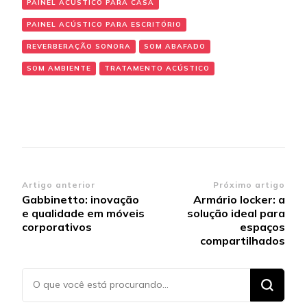
PAINEL ACÚSTICO PARA CASA
PAINEL ACÚSTICO PARA ESCRITÓRIO
REVERBERAÇÃO SONORA
SOM ABAFADO
SOM AMBIENTE
TRATAMENTO ACÚSTICO
Navegação
Artigo anterior
Próximo artigo
Gabbinetto: inovação
Armário locker: a
de
e qualidade em móveis
solução ideal para
post
corporativos
espaços
compartilhados
Procurando
algo?