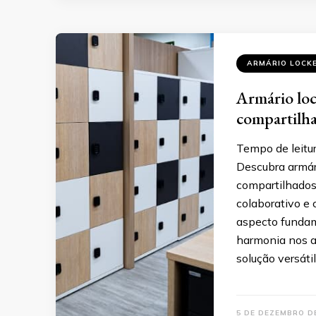
ARMÁRIO LOCK
Armário loc
compartilh
Tempo de leitur
Descubra armár
compartilhados
colaborativo e
aspecto fundam
harmonia nos 
solução versáti
5 DE DEZEMBRO D