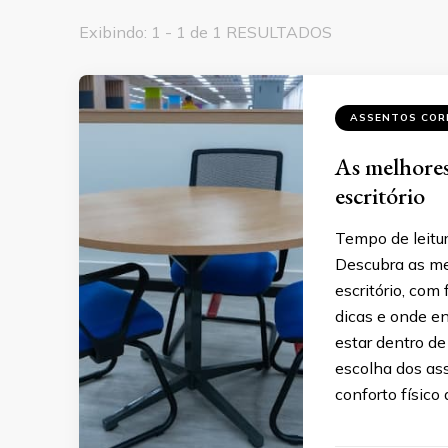
Exibindo: 1 - 1 de 1 RESULTADOS
ASSENTOS COR
As melhores
escritório
Tempo de leitur
Descubra as me
escritório, com
dicas e onde e
estar dentro de
escolha dos as
conforto físic