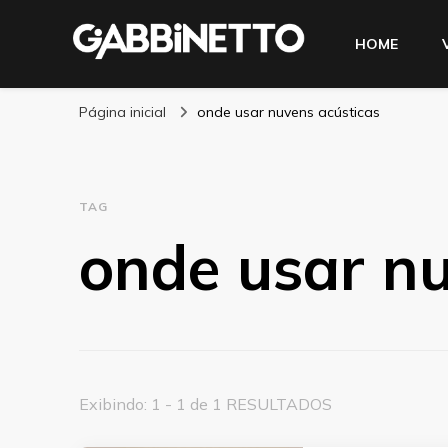
HOME
Blog Gabbinetto
Página inicial
onde usar nuvens acústicas
TAG
onde usar nu
Exibindo: 1 - 1 de 1 RESULTADOS