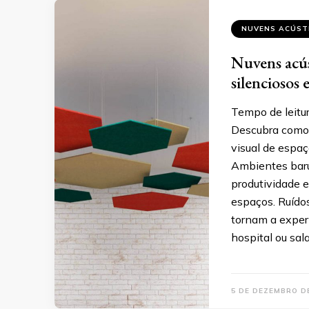
NUVENS ACÚST
Nuvens acús
silenciosos 
Tempo de leitur
Descubra como 
visual de espaç
Ambientes baru
produtividade 
espaços. Ruído
tornam a experi
hospital ou sal
5 DE DEZEMBRO D