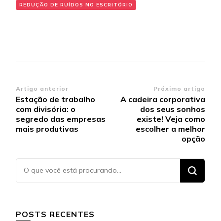
REDUÇÃO DE RUÍDOS NO ESCRITÓRIO
Navegação
Artigo anterior
Próximo artigo
Estação de trabalho
A cadeira corporativa
de
com divisória: o
dos seus sonhos
post
segredo das empresas
existe! Veja como
mais produtivas
escolher a melhor
opção
Procurando
algo?
POSTS RECENTES