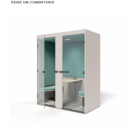
EM
DEIXE UM COMENTÁRIO
CABINE
PRIVATIVA:
GARANTA
UMA
MAIOR
PRODUTIVIDADE
EM
AMBIENTES
DE
TRABALHO