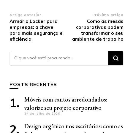
Navegação
Artigo anterior
Próximo artigo
Armário Locker para
Como as mesas
de
empresas: a chave
corporativas podem
post
para mais segurança e
transformar o seu
eficiência
ambiente de trabalho
Procurando
algo?
POSTS RECENTES
Móveis com cantos arredondados:
valorize seu projeto corporativo
24 de julho de 2026
Design orgânico nos escritórios: como as